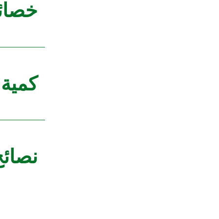
خصائص
كمية 
نصائح