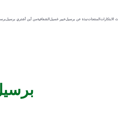
 الابتكارات
المنتجات
نبذة عن برسيل
خبير غسيل
الشفافية
من أين أشتري برسيل
برسي
برسيل