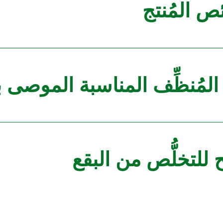
 المُنتج
المُنظِّف المناسبة الموصى ب
 للتخلُّص من البقع