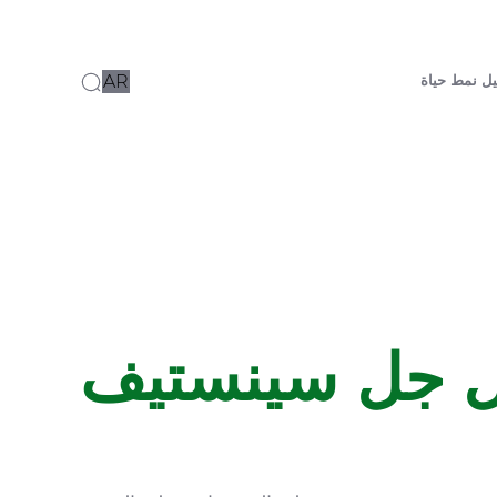
ل نمط حياة
AR
 جل سينستيف