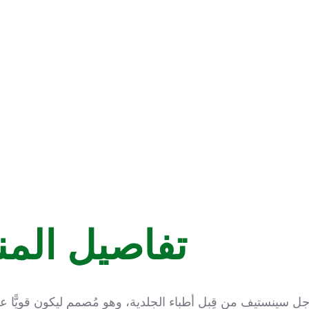
تفاصيل المن
جل سينستيف من قِبل أطباء الجلدية، وهو مُصمم ليكون قويًّا عل