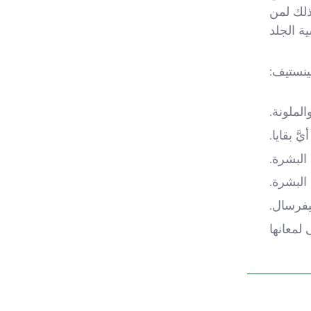
كذلك لمن
ة الجلد
نستيف:
لملونة.
يَّ بقايا.
البشرة.
البشرة.
يفرسال.
لمعانها